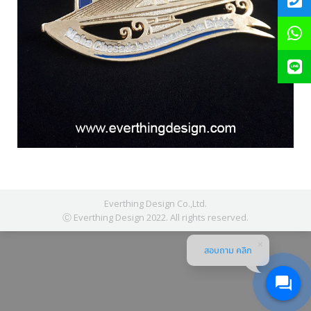
Everthing Design Co.,Ltd.
Ⓒ Everthing Design 2022. All rights reserved.
สอบถาม คลิก