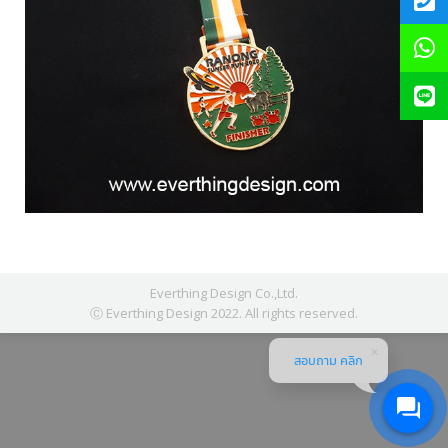
Everthing Design Co.,Ltd.
Ⓒ Everthing Design 2022. All rights reserved.
สอบถาม คลิก