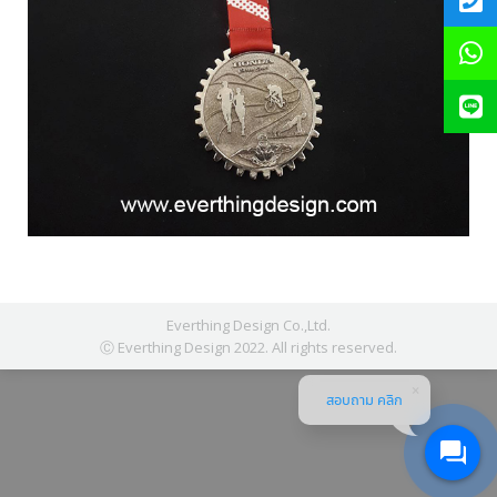
Everthing Design Co.,Ltd.
Ⓒ Everthing Design 2022. All rights reserved.
สอบถาม คลิก