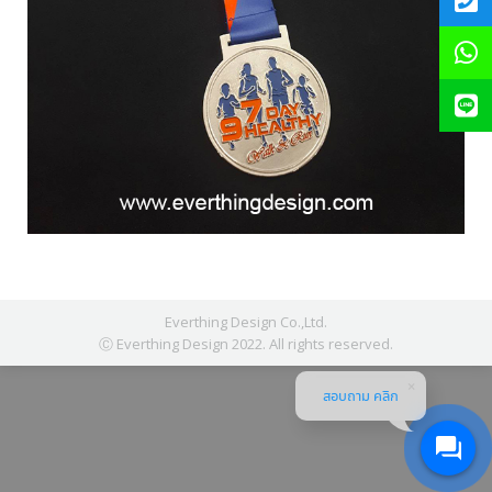
Everthing Design Co.,Ltd.
Ⓒ Everthing Design 2022. All rights reserved.
สอบถาม คลิก