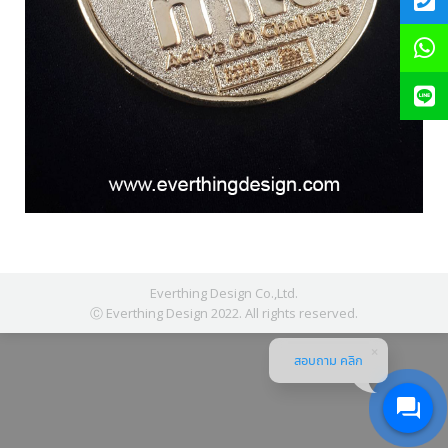
Everthing Design Co.,Ltd.
Ⓒ Everthing Design 2022. All rights reserved.
สอบถาม คลิก