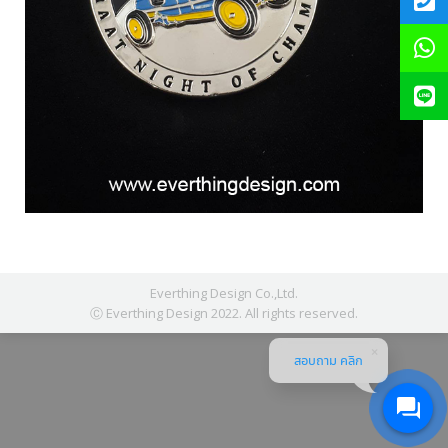
Everthing Design Co.,Ltd.
Ⓒ Everthing Design 2022. All rights reserved.
สอบถาม คลิก