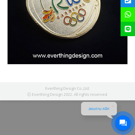
Everthing Design Co.,Ltd.
Ⓒ Everthing Design 2022. All rights reserved.
สอบถาม คลิก