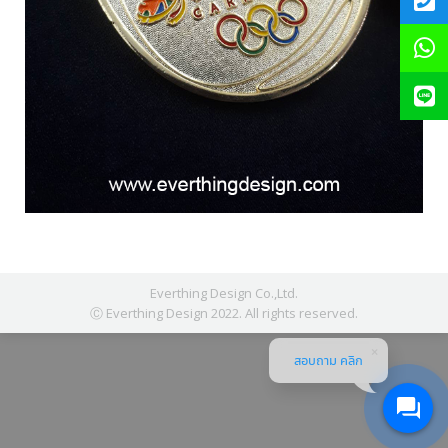
Everthing Design Co.,Ltd.
Ⓒ Everthing Design 2022. All rights reserved.
สอบถาม คลิก