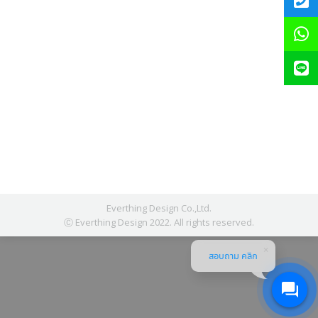
Everthing Design Co.,Ltd.
Ⓒ Everthing Design 2022. All rights reserved.
สอบถาม คลิก