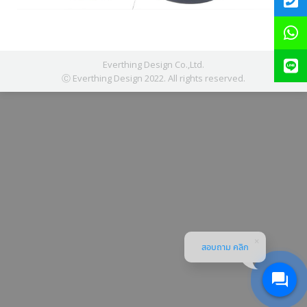
Everthing Design Co.,Ltd.
Ⓒ Everthing Design 2022. All rights reserved.
สอบถาม คลิก