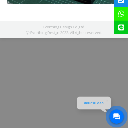
Everthing Design Co.,Ltd.
Ⓒ Everthing Design 2022. All rights reserved.
สอบถาม คลิก