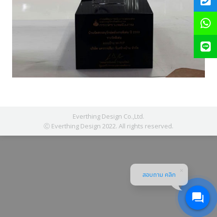
Everthing Design Co.,Ltd.
Ⓒ Everthing Design 2022. All rights reserved.
สอบถาม คลิก