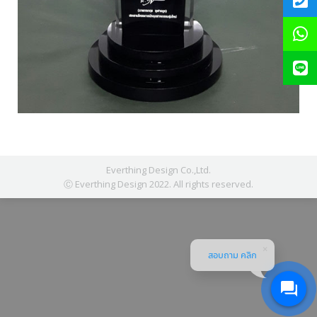
Everthing Design Co.,Ltd.
Ⓒ Everthing Design 2022. All rights reserved.
สอบถาม คลิก