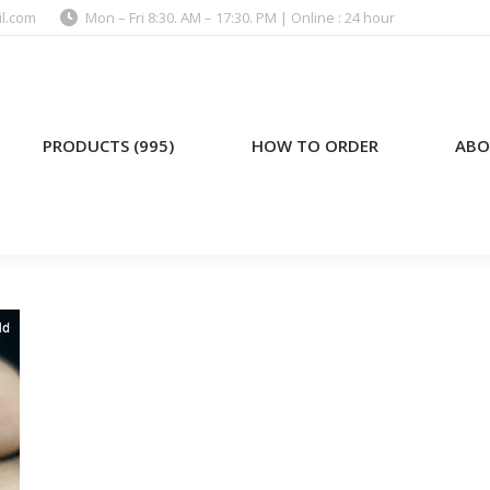
l.com
Mon – Fri 8:30. AM – 17:30. PM | Online : 24 hour
)
HOW TO ORDER
ABOUT US
PRODUCTS (995)
HOW TO ORDER
ABO