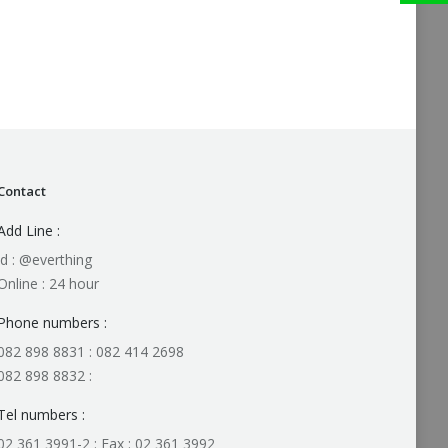
Contact
Add Line :
id : @everthing
Online : 24 hour
Phone numbers :
082 898 8831 : 082 414 2698
082 898 8832 :
Tel numbers :
02 361 3991-2 : Fax : 02 361 3992