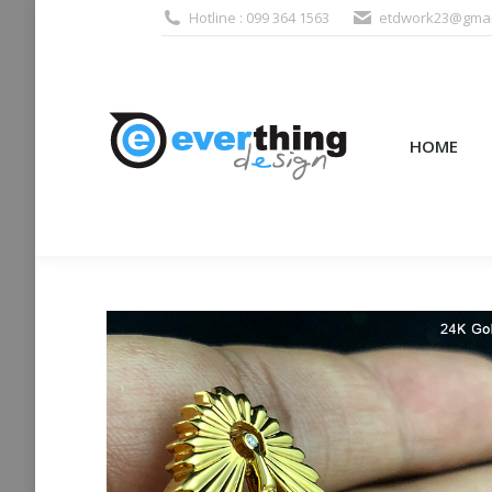
Hotline : 099 364 1563
etdwork23@gmai
HOME
PRODUCTS (995
HOME