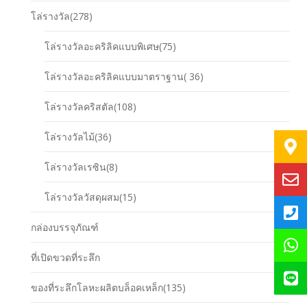
โล่รางวัล(278)
โล่รางวัลอะคริลิคแบบพิเศษ(75)
โล่รางวัลอะคริลิคแบบมาตราฐาน( 36)
โล่รางวัลคริสตัล(108)
โล่รางวัลไม้(36)
โล่รางวัลเรซิน(8)
โล่รางวัลวัสดุผสม(15)
กล่องบรรจุภัณฑ์
ที่เปิดขวดที่ระลึก
ของที่ระลึกโลหะผลิตบล็อคเหล็ก(135)