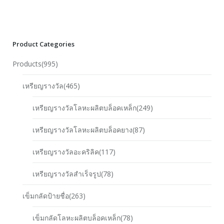
Product Categories
Products(995)
เหรียญรางวัล(465)
เหรียญรางวัลโลหะผลิตบล็อคเหล็ก(249)
เหรียญรางวัลโลหะผลิตบล็อคยาง(87)
เหรียญรางวัลอะคริลิค(117)
เหรียญรางวัลสำเร็จรูป(78)
เข็มกลัดป้ายชื่อ(263)
เข็มกลัดโลหะผลิตบล็อคเหล็ก(78)