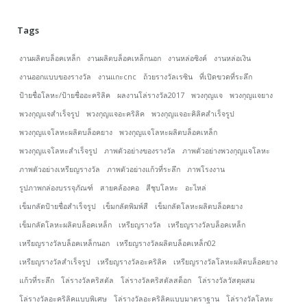
Tags
งานผลิตบล็อคเหล็ก
งานผลิตบล็อคเหล็กนอก
งานหล่อซิงค์
งานหล่อเงิน
งานออกแบบของรางวัล
งานแกะcnc
ถ้วยรางวัลเรซิน
ที่เปิดขวดที่ระลึก
ป้ายชื่อโลหะ/ป้ายชื่ออะคริลิค
ผลงานโล่รางวัล2017
พวงกุญแจ
พวงกุญแจยาง
พวงกุญแจสำเร็จรูป
พวงกุญแจอะคริลิค
พวงกุญแจอะคิลิคสำเร็จรูป
พวงกุญแจโลหะผลิตบล็อคยาง
พวงกุญแจโลหะผลิตบล็อคเหล็ก
พวงกุญแจโลหะสำเร็จรูป
ภาพตัวอย่างของรางวัล
ภาพตัวอย่างพวงกุญแจโลหะ
ภาพตัวอย่างเหรียญรางวัล
ภาพตัวอย่างแก้วที่ระลึก
ภาพโรงงาน
รูปภาพกล่องบรรจุภัณฑ์
สายคล้องคอ
สีชุบโลหะ
อะไหล่
เข็มกลัดป้ายชื่อสำเร็จรูป
เข็มกลัดพิมพ์สี
เข็มกลัดโลหะผลิตบล็อคยาง
เข็มกลัดโลหะผลิตบล็อคเหล็ก
เหรียญรางวัล
เหรียญรางวัลบล็อคเหล็ก
เหรียญรางวัลบล็อคเหล็กนอก
เหรียญรางวัลผลิตบล็อคเหล็ก02
เหรียญรางวัลสำเร็จรูป
เหรียญรางวัลอะคริลิค
เหรียญรางวัลโลหะผลิตบล็อคยาง
แก้วที่ระลึก
โล่รางวัลคริสตัล
โล่รางวัลคริสตัลสต็อก
โล่รางวัลวัสดุผสม
โล่รางวัลอะคริลิคแบบพิเศษ
โล่รางวัลอะคริลิคแบบมาตราฐาน
โล่รางวัลโลหะ