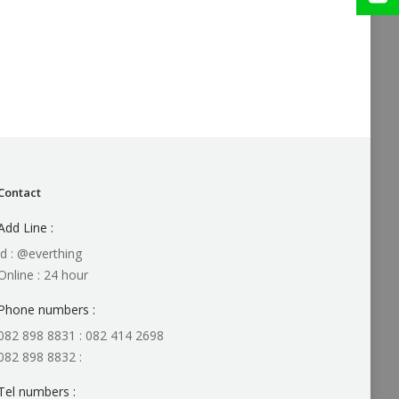
Contact
Add Line :
id : @everthing
Online : 24 hour
Phone numbers :
082 898 8831 : 082 414 2698
082 898 8832 :
Tel numbers :