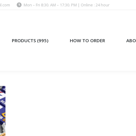
l.com
Mon – Fri 8:30. AM – 17:30. PM | Online : 24 hour
)
HOW TO ORDER
ABOUT US
PRODUCTS (995)
HOW TO ORDER
ABO