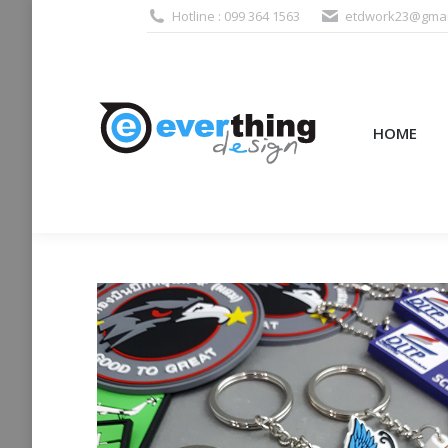
Hotline : 099 364 1563
etdwork23@gmai
HOME
PRODUCTS (995
HOME