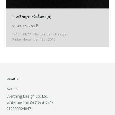
3.เหรียญรางวัลโลหะ(8)
ราคา 35-250.฿
เหรียญรางวัล
By
Everthing Design
Friday November 18th, 2016
Location
Name :
Everthing Design Co.,Ltd.
บริษัท เอฟเวอร์ติง ดีไซน์ จำกัด
0105555046471