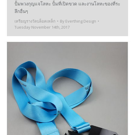
ปั้มพวงกุญแจโลหะ ปั้มที่เปิดขวด และงานโลหะของที่ระ
ลึกอื่นๆ
เหรียญรางวัลบล็อคเหล็ก
By
Everthing Design
Tuesday November 14th, 2017