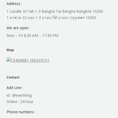
Address :
1 Lasalle 32 Yak 1-3 Bangna Tai Bangna Bangkok 10260
1 ลาซาล 32 แยก 1-3 บางนาใต้ บางนา กรุงเทพฯ 10260
We are open :
Mon – Fri 8:30 AM – 17:30 PM
Map
Contact
Add Line :
id : @everthing
Online : 24 hour
Phone numbers :