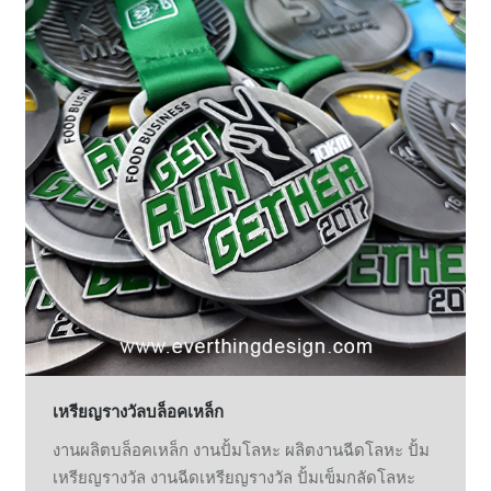
เหรียญรางวัลบล็อคเหล็ก
งานผลิตบล็อคเหล็ก งานปั้มโลหะ ผลิตงานฉีดโลหะ ปั้ม
เหรียญรางวัล งานฉีดเหรียญรางวัล ปั้มเข็มกลัดโลหะ