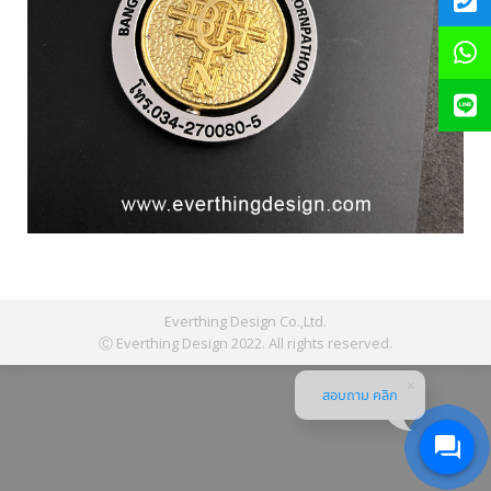
Everthing Design Co.,Ltd.
Ⓒ Everthing Design 2022. All rights reserved.
สอบถาม คลิก