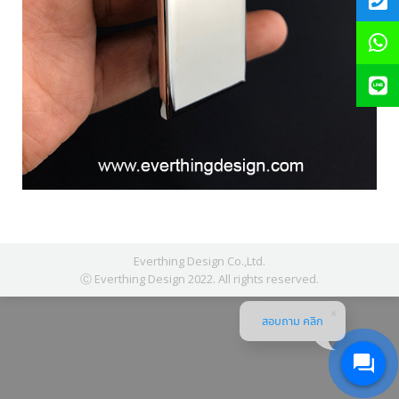
Everthing Design Co.,Ltd.
Ⓒ Everthing Design 2022. All rights reserved.
สอบถาม คลิก