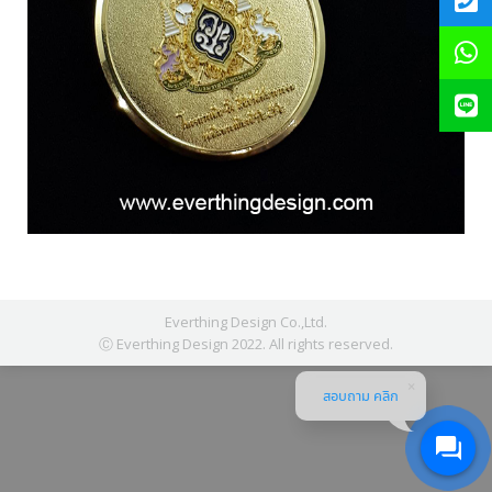
Everthing Design Co.,Ltd.
Ⓒ Everthing Design 2022. All rights reserved.
สอบถาม คลิก