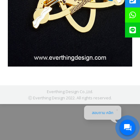
Everthing Design Co.,Ltd.
Ⓒ Everthing Design 2022. All rights reserved.
สอบถาม คลิก