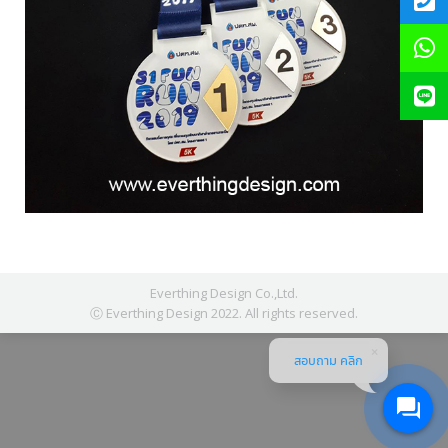
Everthing Design Co.,Ltd.
Ⓒ Everthing Design 2022. All rights reserved.
สอบถาม คลิก