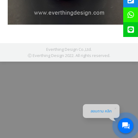
Everthing Design Co.,Ltd.
Ⓒ Everthing Design 2022. All rights reserved.
สอบถาม คลิก