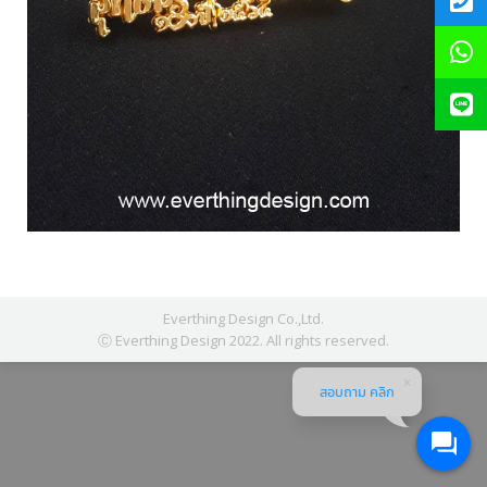
Everthing Design Co.,Ltd.
Ⓒ Everthing Design 2022. All rights reserved.
สอบถาม คลิก