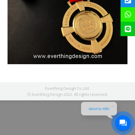
Everthing Design Co.,Ltd.
Ⓒ Everthing Design 2022. All rights reserved.
สอบถาม คลิก