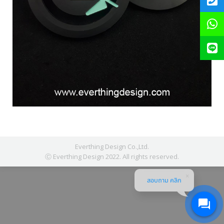
Everthing Design Co.,Ltd.
Ⓒ Everthing Design 2022. All rights reserved.
สอบถาม คลิก