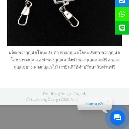
ผลิต พวงกุญแจโลหะ รับทำ พวงกุญแจโลหะ สั่งทำ พวงกุญแจ
โลหะ พวงกุญแจ ทำพวงกุญแจ สั่งทำ พวงกุญแจอะคิริค พวง
กุญแจยาง พวงกุญแจไม้ เรายินดีให้คำปรึกษากับท่านฟรี
Everthing Design Co.,Ltd.
Ⓒ Everthing Design 2022. All rights reserved.
สอบถาม คลิก