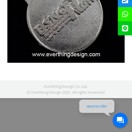
Everthing Design Co.,Ltd.
Ⓒ Everthing Design 2022. All rights reserved.
สอบถาม คลิก