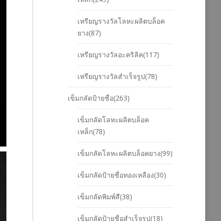
เหรียญรางวัลโลหะผลิตบล็อค
ยาง(87)
เหรียญรางวัลอะคริลิค(117)
เหรียญรางวัลสำเร็จรูป(78)
เข็มกลัดป้ายชื่อ(263)
เข็มกลัดโลหะผลิตบล็อค
เหล็ก(78)
เข็มกลัดโลหะผลิตบล็อคยาง(99)
เข็มกลัดป้ายชื่อทองเหลือง(30)
เข็มกลัดพิมพ์สี(38)
เข็มกลัดป้ายชื่อสำเร็จรูป(18)