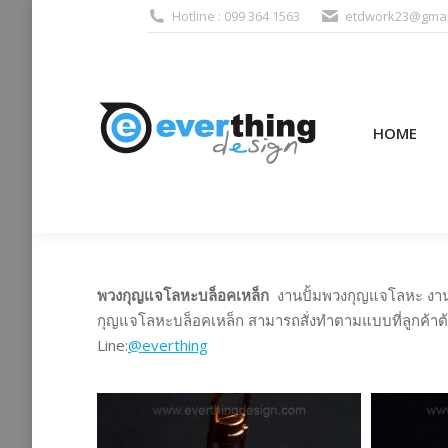
Hotline : 099 364 1563
etdwork23@gmai
HOME
PRODUCTS (995
HOME
พวงกุญแจโลหะบล็อคเหล็ก
งานปั้มพวงกุญแจโลหะ งานฉ
กุญแจโลหะบล็อคเหล็ก
สามารถสั่งทำตามแบบที่ลูกค้า
Line:
@everthing