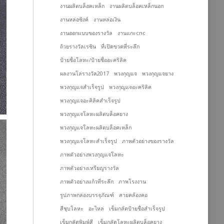
งานผลิตบล็อคเหล็ก
งานผลิตบล็อคเหล็กนอก
งานหล่อซิงค์
งานหล่อเงิน
งานออกแบบของรางวัล
งานแกะcnc
ถ้วยรางวัลเรซิน
ที่เปิดขวดที่ระลึก
ป้ายชื่อโลหะ/ป้ายชื่ออะคริลิค
ผลงานโล่รางวัล2017
พวงกุญแจ
พวงกุญแจยาง
พวงกุญแจสำเร็จรูป
พวงกุญแจอะคริลิค
พวงกุญแจอะคิลิคสำเร็จรูป
พวงกุญแจโลหะผลิตบล็อคยาง
พวงกุญแจโลหะผลิตบล็อคเหล็ก
พวงกุญแจโลหะสำเร็จรูป
ภาพตัวอย่างของรางวัล
ภาพตัวอย่างพวงกุญแจโลหะ
ภาพตัวอย่างเหรียญรางวัล
ภาพตัวอย่างแก้วที่ระลึก
ภาพโรงงาน
รูปภาพกล่องบรรจุภัณฑ์
สายคล้องคอ
สีชุบโลหะ
อะไหล่
เข็มกลัดป้ายชื่อสำเร็จรูป
เข็มกลัดพิมพ์สี
เข็มกลัดโลหะผลิตบล็อคยาง