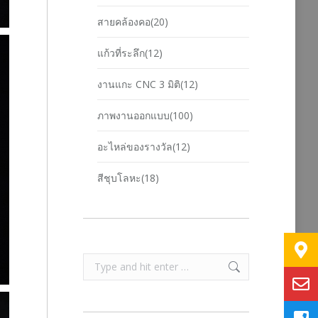
สายคล้องคอ(20)
แก้วที่ระลึก(12)
งานแกะ CNC 3 มิติ(12)
ภาพงานออกแบบ(100)
อะไหล่ของรางวัล(12)
สีชุบโลหะ(18)
Search: