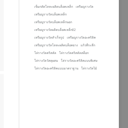
เข็มกลัดโลหะผลิตบล็อคเหล็ก
เหรียญรางวัล
เหรียญรางวัลบล็อคเหล็ก
เหรียญรางวัลบล็อคเหล็กนอก
เหรียญรางวัลผลิตบล็อคเหล็ก02
เหรียญรางวัลสำเร็จรูป
เหรียญรางวัลอะคริลิค
เหรียญรางวัลโลหะผลิตบล็อคยาง
แก้วที่ระลึก
โล่รางวัลคริสตัล
โล่รางวัลคริสตัลสต็อก
โล่รางวัลวัสดุผสม
โล่รางวัลอะคริลิคแบบพิเศษ
โล่รางวัลอะคริลิคแบบมาตราฐาน
โล่รางวัลไม้