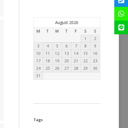
August 2026
M
T
W
T
F
S
S
1
2
3
4
5
6
7
8
9
10
11
12
13
14
15
16
17
18
19
20
21
22
23
24
25
26
27
28
29
30
31
Tags