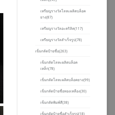
เหรียญรางวัลโลหะผลิตบล็อค
ยาง(87)
เหรียญรางวัลอะคริลิค(117)
เหรียญรางวัลสำเร็จรูป(78)
เข็มกลัดป้ายชื่อ(263)
เข็มกลัดโลหะผลิตบล็อค
เหล็ก(78)
เข็มกลัดโลหะผลิตบล็อคยาง(99)
เข็มกลัดป้ายชื่อทองเหลือง(30)
เข็มกลัดพิมพ์สี(38)
เข็มกลัดป้ายชื่อสำเร็จรูป(18)