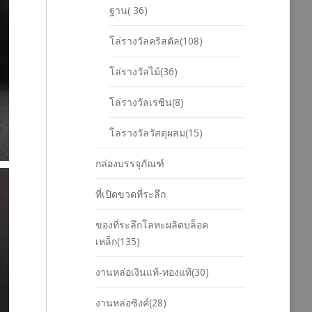
ฐาน( 36)
โล่รางวัลคริสตัล(108)
โล่รางวัลไม้(36)
โล่รางวัลเรซิน(8)
โล่รางวัลวัสดุผสม(15)
กล่องบรรจุภัณฑ์
ที่เปิดขวดที่ระลึก
ของที่ระลึกโลหะผลิตบล็อค
เหล็ก(135)
งานหล่อเงินแท้-ทองแท้(30)
งานหล่อซิงค์(28)