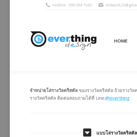
Hotline : 099 364 1563
etdwork23@gmai
HOME
PRODUCTS (995
HOME
จำหน่ายโล่รางวัลคริสตัล
ของรางวัลคริสตัล ถ้วยรางวัลคร
รางวัลคริสตัล ติดต่อสอบถามได้ที่ Line:
@everthing
แบบโล่รางวัลคริสตัลม