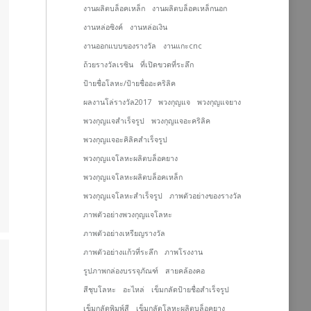
งานผลิตบล็อคเหล็ก
งานผลิตบล็อคเหล็กนอก
งานหล่อซิงค์
งานหล่อเงิน
งานออกแบบของรางวัล
งานแกะcnc
ถ้วยรางวัลเรซิน
ที่เปิดขวดที่ระลึก
ป้ายชื่อโลหะ/ป้ายชื่ออะคริลิค
ผลงานโล่รางวัล2017
พวงกุญแจ
พวงกุญแจยาง
พวงกุญแจสำเร็จรูป
พวงกุญแจอะคริลิค
พวงกุญแจอะคิลิคสำเร็จรูป
พวงกุญแจโลหะผลิตบล็อคยาง
พวงกุญแจโลหะผลิตบล็อคเหล็ก
พวงกุญแจโลหะสำเร็จรูป
ภาพตัวอย่างของรางวัล
ภาพตัวอย่างพวงกุญแจโลหะ
ภาพตัวอย่างเหรียญรางวัล
ภาพตัวอย่างแก้วที่ระลึก
ภาพโรงงาน
รูปภาพกล่องบรรจุภัณฑ์
สายคล้องคอ
สีชุบโลหะ
อะไหล่
เข็มกลัดป้ายชื่อสำเร็จรูป
เข็มกลัดพิมพ์สี
เข็มกลัดโลหะผลิตบล็อคยาง