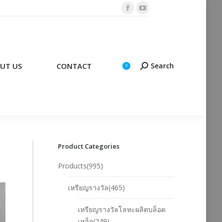
Facebook
YouTube
CONTACT
Search
Search:
0
page
page
opens
opens
in
in
new
new
UT US
CONTACT
Search
Search:
0
window
window
่
Product Categories
Products(995)
เหรียญรางวัล(465)
เหรียญรางวัลโลหะผลิตบล็อค
เหล็ก(249)