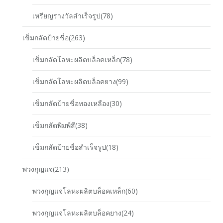
เหรียญรางวัลสำเร็จรูป(78)
เข็มกลัดป้ายชื่อ(263)
เข็มกลัดโลหะผลิตบล็อคเหล็ก(78)
เข็มกลัดโลหะผลิตบล็อคยาง(99)
เข็มกลัดป้ายชื่อทองเหลือง(30)
เข็มกลัดพิมพ์สี(38)
เข็มกลัดป้ายชื่อสำเร็จรูป(18)
พวงกุญแจ(213)
พวงกุญแจโลหะผลิตบล็อคเหล็ก(60)
พวงกุญแจโลหะผลิตบล็อคยาง(24)