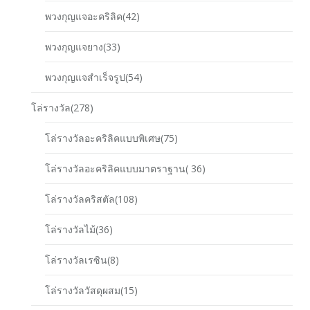
พวงกุญแจอะคริลิค(42)
พวงกุญแจยาง(33)
พวงกุญแจสำเร็จรูป(54)
โล่รางวัล(278)
โล่รางวัลอะคริลิคแบบพิเศษ(75)
โล่รางวัลอะคริลิคแบบมาตราฐาน( 36)
โล่รางวัลคริสตัล(108)
โล่รางวัลไม้(36)
โล่รางวัลเรซิน(8)
โล่รางวัลวัสดุผสม(15)