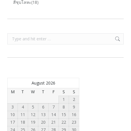
สีชุบโลหะ(18)
Search:
August 2026
M
T
W
T
F
S
S
1
2
3
4
5
6
7
8
9
10
11
12
13
14
15
16
17
18
19
20
21
22
23
24
25
26
27
28
29
30