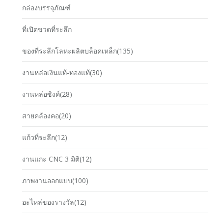
กล่องบรรจุภัณฑ์
ที่เปิดขวดที่ระลึก
ของที่ระลึกโลหะผลิตบล็อคเหล็ก(135)
งานหล่อเงินแท้-ทองแท้(30)
งานหล่อซิงค์(28)
สายคล้องคอ(20)
แก้วที่ระลึก(12)
งานแกะ CNC 3 มิติ(12)
ภาพงานออกแบบ(100)
อะไหล่ของรางวัล(12)