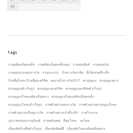
31
Tags
งานผลิตบล็อคเหล็ก
งานผลิตบล็อคเหล็กนอก
งานหล่อซิงค์
งานหล่อเงิน
งานออกแบบของรางวัล
งานแกะcnc
ถ้วยรางวัลเรซิน
ที่เปิดขวดที่ระลึก
ป้ายชื่อโลหะ/ป้ายชื่ออะคริลิค
ผลงานโล่รางวัล2017
พวงกุญแจ
พวงกุญแจยาง
พวงกุญแจสำเร็จรูป
พวงกุญแจอะคริลิค
พวงกุญแจอะคิลิคสำเร็จรูป
พวงกุญแจโลหะผลิตบล็อคยาง
พวงกุญแจโลหะผลิตบล็อคเหล็ก
พวงกุญแจโลหะสำเร็จรูป
ภาพตัวอย่างของรางวัล
ภาพตัวอย่างพวงกุญแจโลหะ
ภาพตัวอย่างเหรียญรางวัล
ภาพตัวอย่างแก้วที่ระลึก
ภาพโรงงาน
รูปภาพกล่องบรรจุภัณฑ์
สายคล้องคอ
สีชุบโลหะ
อะไหล่
เข็มกลัดป้ายชื่อสำเร็จรูป
เข็มกลัดพิมพ์สี
เข็มกลัดโลหะผลิตบล็อคยาง