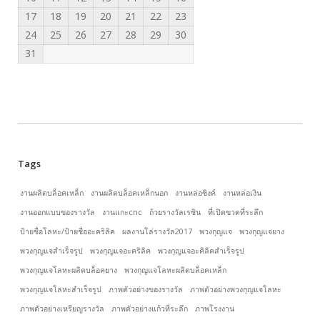
17
18
19
20
21
22
23
24
25
26
27
28
29
30
31
Tags
งานผลิตบล็อคเหล็ก
งานผลิตบล็อคเหล็กนอก
งานหล่อซิงค์
งานหล่อเงิน
งานออกแบบของรางวัล
งานแกะcnc
ถ้วยรางวัลเรซิน
ที่เปิดขวดที่ระลึก
ป้ายชื่อโลหะ/ป้ายชื่ออะคริลิค
ผลงานโล่รางวัล2017
พวงกุญแจ
พวงกุญแจยาง
พวงกุญแจสำเร็จรูป
พวงกุญแจอะคริลิค
พวงกุญแจอะคิลิคสำเร็จรูป
พวงกุญแจโลหะผลิตบล็อคยาง
พวงกุญแจโลหะผลิตบล็อคเหล็ก
พวงกุญแจโลหะสำเร็จรูป
ภาพตัวอย่างของรางวัล
ภาพตัวอย่างพวงกุญแจโลหะ
ภาพตัวอย่างเหรียญรางวัล
ภาพตัวอย่างแก้วที่ระลึก
ภาพโรงงาน