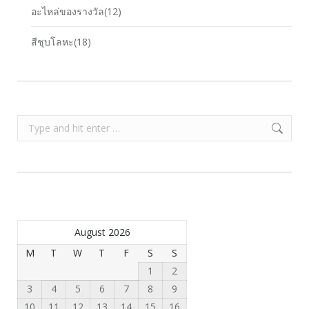
อะไหล่ของรางวัล(12)
สีชุบโลหะ(18)
Search:
August 2026
M
T
W
T
F
S
S
1
2
3
4
5
6
7
8
9
10
11
12
13
14
15
16