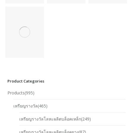
Product Categories
Products(995)
เหรียญรางวัล(465)
เหรียญรางวัลโลหะผลิตบล็อคเหล็ก(249)
เหรียญรางวัลโลหะผลิตบล็อคยาง(87)