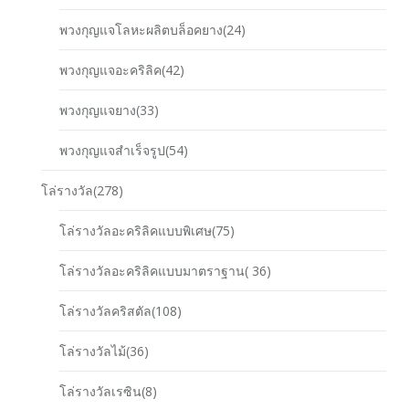
พวงกุญแจโลหะผลิตบล็อคยาง(24)
พวงกุญแจอะคริลิค(42)
พวงกุญแจยาง(33)
พวงกุญแจสำเร็จรูป(54)
โล่รางวัล(278)
โล่รางวัลอะคริลิคแบบพิเศษ(75)
โล่รางวัลอะคริลิคแบบมาตราฐาน( 36)
โล่รางวัลคริสตัล(108)
โล่รางวัลไม้(36)
โล่รางวัลเรซิน(8)