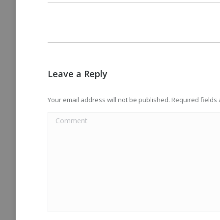
Album
navigation
Leave a Reply
Your email address will not be published. Required field
Comment