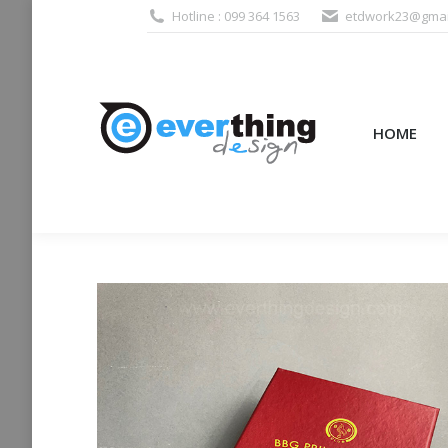
Hotline : 099 364 1563
etdwork23@gmai
HOME
PRODUCTS (995
HOME