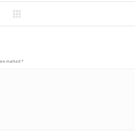
s are marked
*