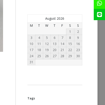
August 2026
M
T
W
T
F
S
S
1
2
3
4
5
6
7
8
9
10
11
12
13
14
15
16
17
18
19
20
21
22
23
24
25
26
27
28
29
30
31
Tags